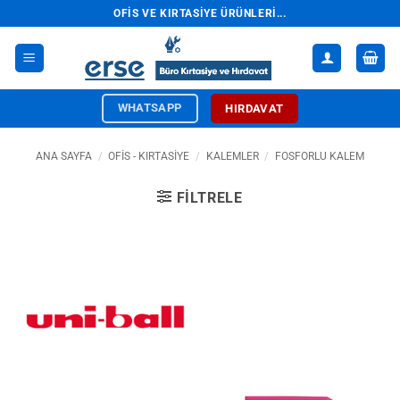
İçeriğe
OFIS VE KIRTASIYE ÜRÜNLERI...
atla
WHATSAPP
HIRDAVAT
ANA SAYFA
/
OFİS - KIRTASİYE
/
KALEMLER
/
FOSFORLU KALEM
FILTRELE