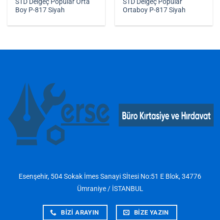
STD Delgeç Popular Orta
STD Delgeç Popular
Boy P-817 Siyah
Ortaboy P-817 Siyah
Esenşehir, 504 Sokak İmes Sanayi Sİtesi No:51 E Blok, 34776
Ümraniye / İSTANBUL
BİZİ ARAYIN
BİZE YAZIN