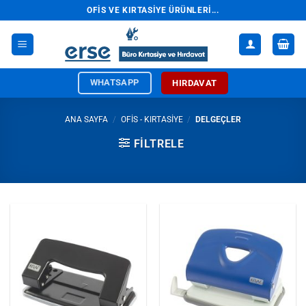
İçeriğe
OFIS VE KIRTASIYE ÜRÜNLERI...
atla
WHATSAPP
HIRDAVAT
ANA SAYFA
/
OFİS - KIRTASİYE
/
DELGEÇLER
FILTRELE