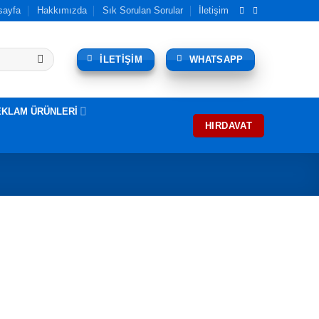
sayfa
Hakkımızda
Sık Sorulan Sorular
İletişim
İLETİŞİM
WHATSAPP
EKLAM ÜRÜNLERİ
HIRDAVAT