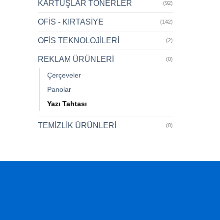
KARTUŞLAR TONERLER
(92)
OFİS - KIRTASİYE
(142)
OFİS TEKNOLOJİLERİ
(2)
REKLAM ÜRÜNLERİ
(0)
Çerçeveler
Panolar
Yazı Tahtası
TEMİZLİK ÜRÜNLERİ
(0)