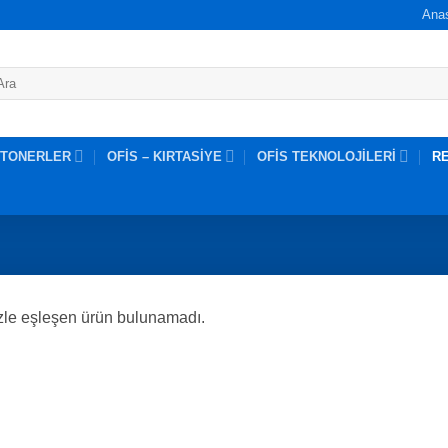
Ana
 TONERLER
OFİS – KIRTASİYE
OFİS TEKNOLOJİLERİ
R
zle eşleşen ürün bulunamadı.