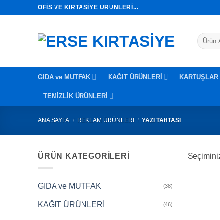
İçeriğe
OFIS VE KIRTASIYE ÜRÜNLERI...
atla
Ara:
GIDA ve MUTFAK
KAĞIT ÜRÜNLERİ
KARTUŞLAR
TEMİZLİK ÜRÜNLERİ
ANA SAYFA
/
REKLAM ÜRÜNLERİ
/
YAZI TAHTASI
ÜRÜN KATEGORILERI
Seçimini
GIDA ve MUTFAK
(38)
KAĞIT ÜRÜNLERİ
(46)