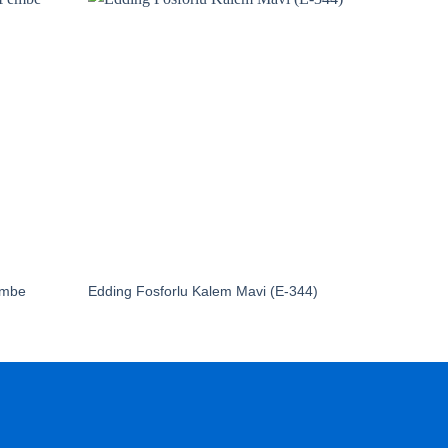
embe
Edding Fosforlu Kalem Mavi (E-344)
Schneide