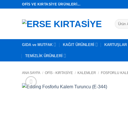
İçeriğe
OFIS VE KIRTASIYE ÜRÜNLERI...
atla
Ara:
GIDA ve MUTFAK
KAĞIT ÜRÜNLERİ
KARTUŞLAR
TEMİZLİK ÜRÜNLERİ
ANA SAYFA
/
OFİS - KIRTASİYE
/
KALEMLER
/
FOSFORLU KAL