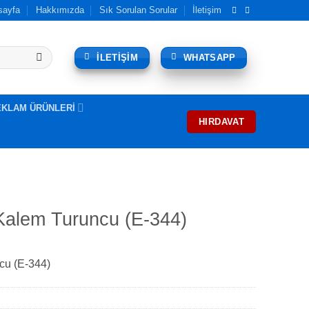
sayfa
Hakkımızda
Sık Sorulan Sorular
İletişim
İLETİŞİM
WHATSAPP
EKLAM ÜRÜNLERİ
HIRDAVAT
Kalem Turuncu (E-344)
cu (E-344)