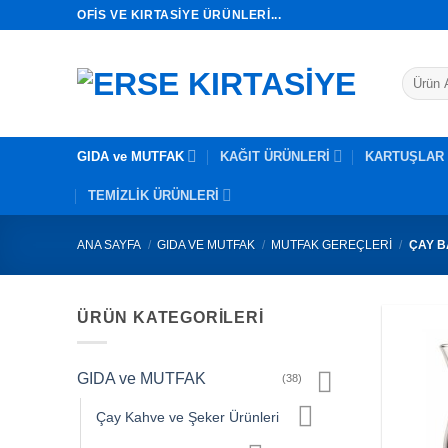
İçeriğe
OFIS VE KIRTASIYE ÜRÜNLERI...
atla
Ara:
GIDA ve MUTFAK
KAĞIT ÜRÜNLERİ
KARTUŞLAR
TEMİZLİK ÜRÜNLERİ
ANA SAYFA
/
GIDA VE MUTFAK
/
MUTFAK GEREÇLERI
/
ÇAY B
ÜRÜN KATEGORILERI
GIDA ve MUTFAK
(38)
Çay Kahve ve Şeker Ürünleri