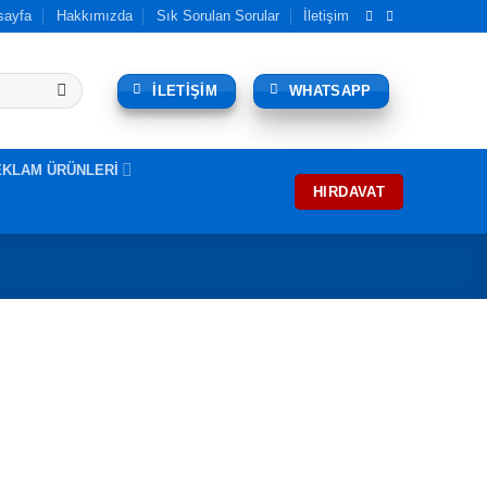
sayfa
Hakkımızda
Sık Sorulan Sorular
İletişim
İLETİŞİM
WHATSAPP
EKLAM ÜRÜNLERİ
HIRDAVAT