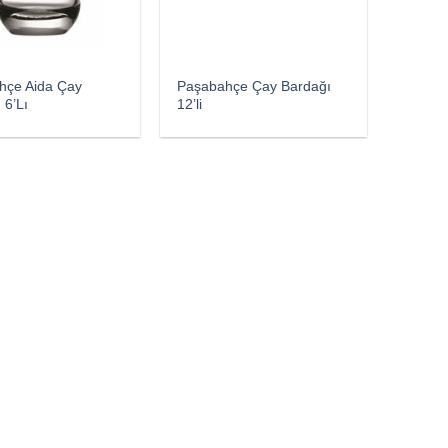
hçe Aida Çay
Paşabahçe Çay Bardağı
 6’Lı
12’li