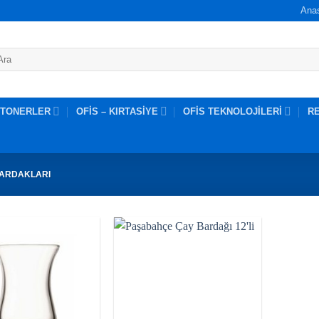
Ana
 TONERLER
OFİS – KIRTASİYE
OFİS TEKNOLOJİLERİ
R
ARDAKLARI