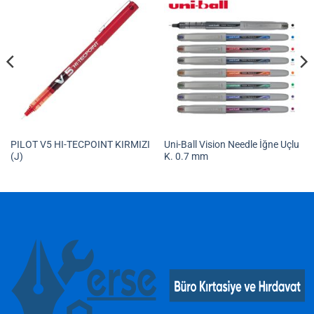
PILOT V5 HI-TECPOINT KIRMIZI
Uni-Ball Vision Needle İğne Uçlu
(J)
K. 0.7 mm