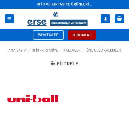
İçeriğe
OFIS VE KIRTASIYE ÜRÜNLERI...
atla
WHATSAPP
HIRDAVAT
ANA SAYFA
/
OFİS - KIRTASİYE
/
KALEMLER
/
İĞNE UÇLU KALEMLER
FILTRELE