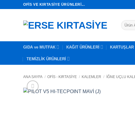
İçeriğe
OFIS VE KIRTASIYE ÜRÜNLERI...
atla
Ara:
GIDA ve MUTFAK
KAĞIT ÜRÜNLERİ
KARTUŞLAR
TEMİZLİK ÜRÜNLERİ
ANA SAYFA
/
OFİS - KIRTASİYE
/
KALEMLER
/
İĞNE UÇLU KA