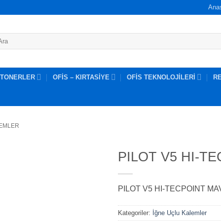
Ana
 TONERLER
OFİS – KIRTASİYE
OFİS TEKNOLOJİLERİ
R
LEMLER
PILOT V5 HI-TE
PILOT V5 HI-TECPOINT MAVİ
Kategoriler:
İğne Uçlu Kalemler