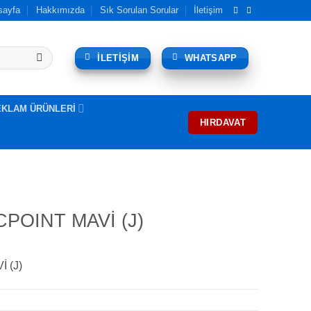
sayfa
Hakkımızda
Sık Sorulan Sorular
İletişim
İLETİŞİM
WHATSAPP
EKLAM ÜRÜNLERİ
HIRDAVAT
CPOINT MAVİ (J)
 (J)