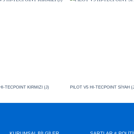
HI-TECPOINT KIRMIZI (J)
PILOT V5 HI-TECPOINT SİYAH (J
KURUMSAL BİLGİLER
ŞARTLAR & POLİT