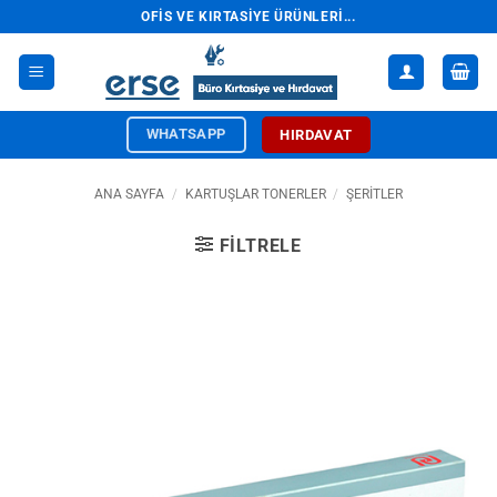
İçeriğe
OFIS VE KIRTASIYE ÜRÜNLERI...
atla
WHATSAPP
HIRDAVAT
ANA SAYFA
/
KARTUŞLAR TONERLER
/
ŞERITLER
FILTRELE