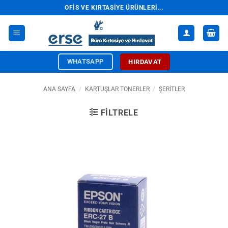
İçeriğe
OFIS VE KIRTASIYE ÜRÜNLERI...
atla
WHATSAPP
HIRDAVAT
ANA SAYFA
/
KARTUŞLAR TONERLER
/
ŞERITLER
FILTRELE