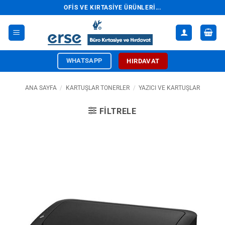
İçeriğe
OFIS VE KIRTASIYE ÜRÜNLERI...
atla
WHATSAPP
HIRDAVAT
ANA SAYFA
/
KARTUŞLAR TONERLER
/
YAZICI VE KARTUŞLAR
FILTRELE