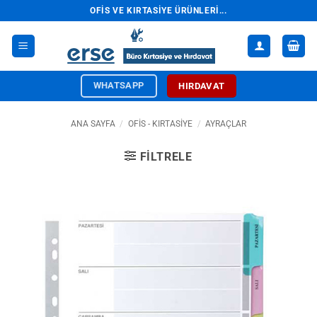
İçeriğe
OFIS VE KIRTASIYE ÜRÜNLERI...
atla
WHATSAPP
HIRDAVAT
ANA SAYFA
/
OFİS - KIRTASİYE
/
AYRAÇLAR
FILTRELE