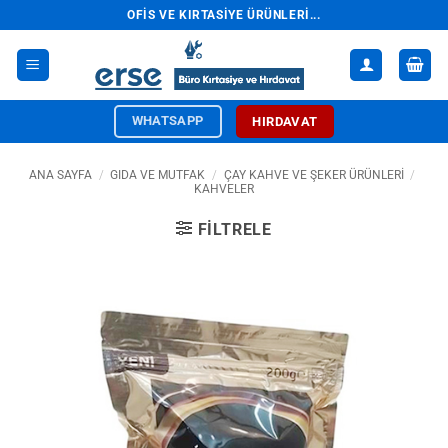
İçeriğe
OFIS VE KIRTASIYE ÜRÜNLERI...
atla
WHATSAPP
HIRDAVAT
ANA SAYFA
/
GIDA VE MUTFAK
/
ÇAY KAHVE VE ŞEKER ÜRÜNLERI
/
KAHVELER
FILTRELE