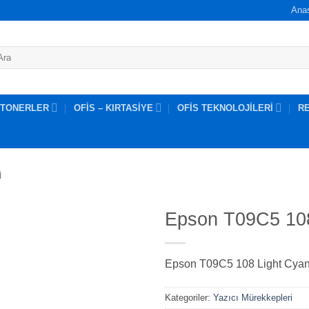
Ana
 TONERLER
OFİS – KIRTASİYE
OFİS TEKNOLOJİLERİ
R
I
Epson T09C5 108
Epson T09C5 108 Light Cya
Kategoriler:
Yazıcı Mürekkepleri