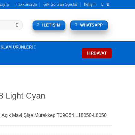
sayfa
Hakkımızda
Sık Sorulan Sorular
İletişim
İLETİŞİM
WHATSAPP
EKLAM ÜRÜNLERİ
HIRDAVAT
 Light Cyan
n Açık Mavi Şişe Mürekkep T09C54 L18050-L8050