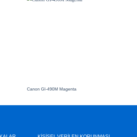
Canon GI-490M Magenta
Epson T
İKALAR
KİŞİSEL VERİLEN KORUNMASI