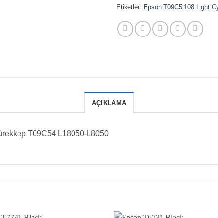
Etiketler:
Epson T09C5 108 Light C
AÇIKLAMA
Mürekkep T09C54 L18050-L8050