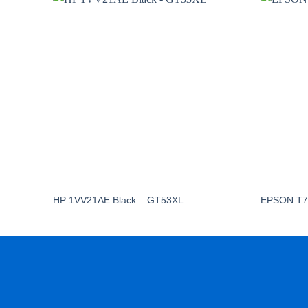
HP 1VV21AE Black – GT53XL
EPSON T7