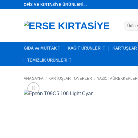
İçeriğe
OFIS VE KIRTASIYE ÜRÜNLERI...
atla
Ara:
GIDA ve MUTFAK
KAĞIT ÜRÜNLERİ
KARTUŞLAR
TEMİZLİK ÜRÜNLERİ
ANA SAYFA
/
KARTUŞLAR TONERLER
/
YAZICI MÜREKKEPLER