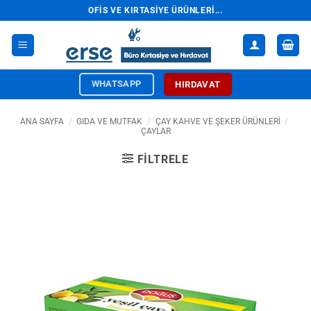
İçeriğe
OFIS VE KIRTASIYE ÜRÜNLERI...
atla
WHATSAPP
HIRDAVAT
ANA SAYFA
/
GIDA VE MUTFAK
/
ÇAY KAHVE VE ŞEKER ÜRÜNLERI
/
ÇAYLAR
FILTRELE