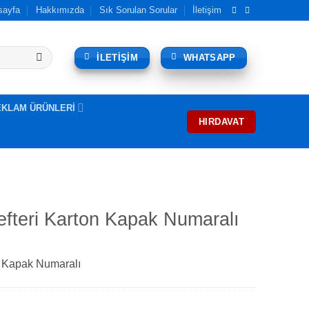
sayfa
Hakkımızda
Sık Sorulan Sorular
İletişim
İLETİŞİM
WHATSAPP
EKLAM ÜRÜNLERİ
HIRDAVAT
fteri Karton Kapak Numaralı
n Kapak Numaralı