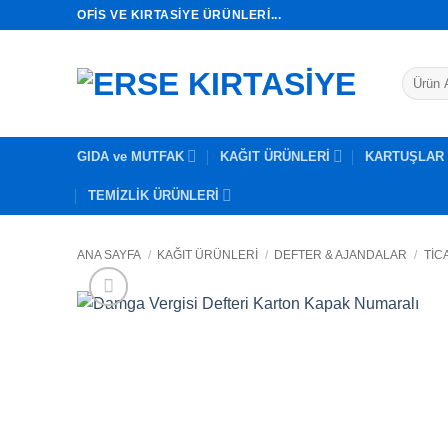
İçeriğe
OFIS VE KIRTASIYE ÜRÜNLERI...
atla
Ara:
GIDA ve MUTFAK
KAĞIT ÜRÜNLERİ
KARTUŞLAR
TEMİZLİK ÜRÜNLERİ
ANA SAYFA
/
KAĞIT ÜRÜNLERİ
/
DEFTER & AJANDALAR
/
TIC