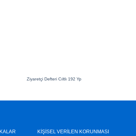
Ziyaretçi Defteri Cıltlı 192 Yp
Yönetim 
İKALAR
KİŞİSEL VERİLEN KORUNMASI