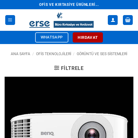
İçeriğe
OFIS VE KIRTASIYE ÜRÜNLERI...
atla
WHATSAPP
HIRDAVAT
ANA SAYFA
/
OFİS TEKNOLOJİLERİ
/
GÖRÜNTÜ VE SES SISTEMLERI
FILTRELE