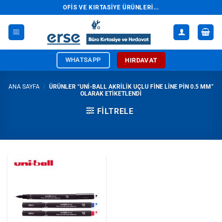
İçeriğe
OFIS VE KIRTASIYE ÜRÜNLERI...
atla
WHATSAPP
HIRDAVAT
ANA SAYFA
/
ÜRÜNLER “UNI-BALL AKRILIK UÇLU FINE LINE PIN 0.5 MM”
OLARAK ETIKETLENDI
FILTRELE