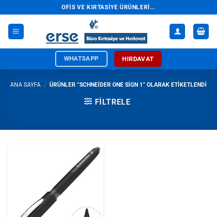
İçeriğe
OFIS VE KIRTASIYE ÜRÜNLERI...
atla
WHATSAPP
HIRDAVAT
ANA SAYFA
/
ÜRÜNLER “SCHNEIDER ONE SIGN 1” OLARAK ETIKETLENDI
FILTRELE