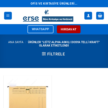
İçeriğe
OFIS VE KIRTASIYE ÜRÜNLERI...
atla
WHATSAPP
HIRDAVAT
ANA SAYFA
/
ÜRÜNLER “LEITZ ALPHA ASKILI DOSYA TELLI KRAFT”
OLARAK ETIKETLENDI
FILTRELE