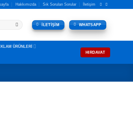
sayfa
Hakkımızda
Sık Sorulan Sorular
İletişim
İLETİŞİM
WHATSAPP
EKLAM ÜRÜNLERİ
HIRDAVAT