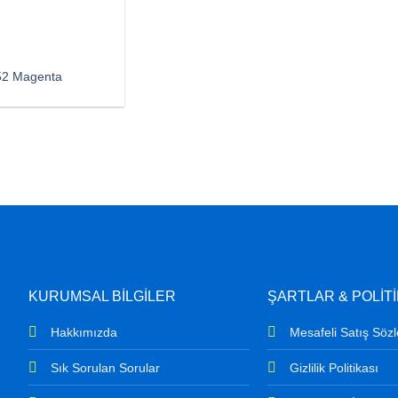
2 Magenta
KURUMSAL BİLGİLER
ŞARTLAR & POLİT
Hakkımızda
Mesafeli Satış Söz
Sık Sorulan Sorular
Gizlilik Politikası