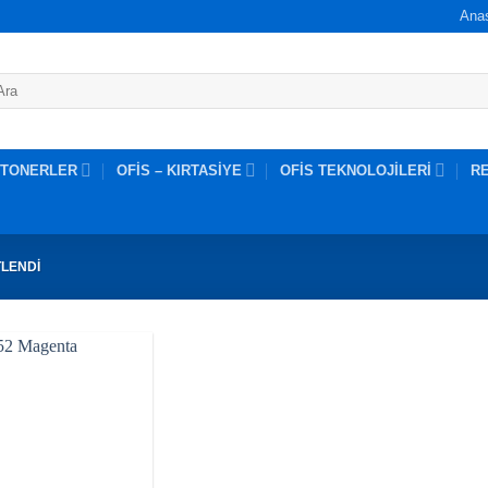
Ana
 TONERLER
OFİS – KIRTASİYE
OFİS TEKNOLOJİLERİ
R
TLENDI