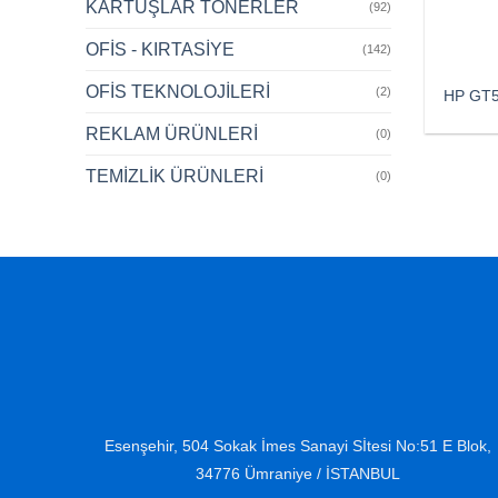
KARTUŞLAR TONERLER
(92)
OFİS - KIRTASİYE
(142)
OFİS TEKNOLOJİLERİ
(2)
HP GT5
REKLAM ÜRÜNLERİ
(0)
TEMİZLİK ÜRÜNLERİ
(0)
Esenşehir, 504 Sokak İmes Sanayi Sİtesi No:51 E Blok,
34776 Ümraniye / İSTANBUL