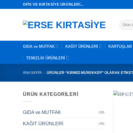
İçeriğe
OFIS VE KIRTASIYE ÜRÜNLERI...
atla
Ara:
GIDA ve MUTFAK
KAĞIT ÜRÜNLERİ
KARTUŞLAR
TEMİZLİK ÜRÜNLERİ
ANA SAYFA
/
ÜRÜNLER “KIRMIZI MÜREKKEP” OLARAK ETIKE
ÜRÜN KATEGORILERI
GIDA ve MUTFAK
(38)
KAĞIT ÜRÜNLERİ
(46)