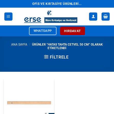
İçeriğe
OFIS VE KIRTASIYE ÜRÜNLERI...
atla
WHATSAPP
HIRDAVAT
ANA SAYFA
/
ÜRÜNLER “HATAS TAHTA CETVEL 50 CM” OLARAK
ETIKETLENDI
FILTRELE