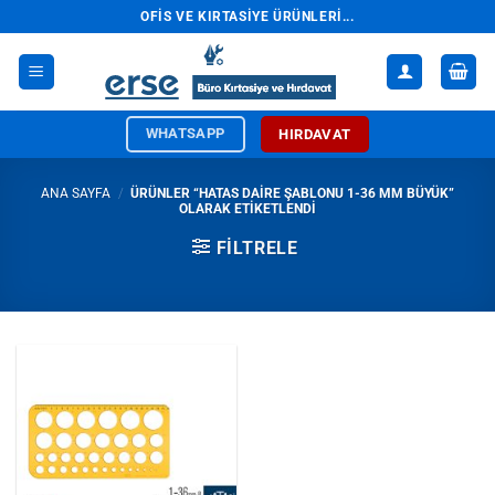
İçeriğe
OFIS VE KIRTASIYE ÜRÜNLERI...
atla
WHATSAPP
HIRDAVAT
ANA SAYFA
/
ÜRÜNLER “HATAS DAIRE ŞABLONU 1-36 MM BÜYÜK”
OLARAK ETIKETLENDI
FILTRELE