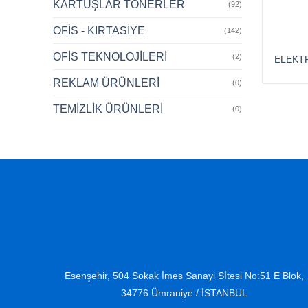
KARTUŞLAR TONERLER
(92)
OFİS - KIRTASİYE
(142)
OFİS TEKNOLOJİLERİ
(2)
ELEKTR
REKLAM ÜRÜNLERİ
(0)
TEMİZLİK ÜRÜNLERİ
(0)
Esenşehir, 504 Sokak İmes Sanayi Sİtesi No:51 E Blok,
34776 Ümraniye / İSTANBUL