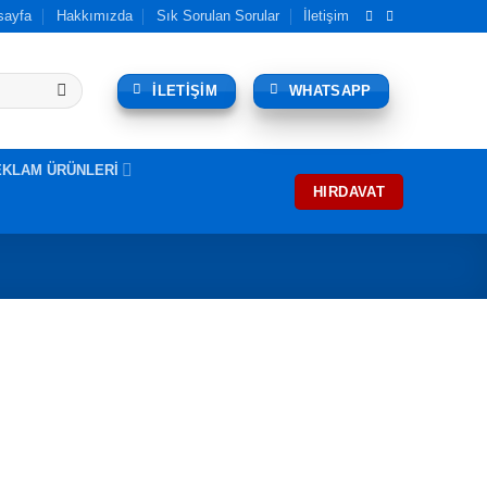
sayfa
Hakkımızda
Sık Sorulan Sorular
İletişim
İLETİŞİM
WHATSAPP
EKLAM ÜRÜNLERİ
HIRDAVAT