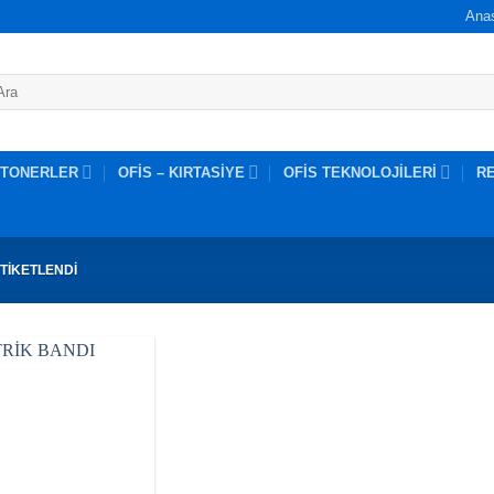
Ana
 TONERLER
OFİS – KIRTASİYE
OFİS TEKNOLOJİLERİ
R
TIKETLENDI