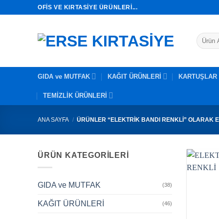
İçeriğe
OFIS VE KIRTASIYE ÜRÜNLERI...
atla
Ara:
GIDA ve MUTFAK
KAĞIT ÜRÜNLERİ
KARTUŞLAR
TEMİZLİK ÜRÜNLERİ
ANA SAYFA
/
ÜRÜNLER “ELEKTRİK BANDI RENKLİ” OLARAK E
ÜRÜN KATEGORILERI
GIDA ve MUTFAK
(38)
KAĞIT ÜRÜNLERİ
(46)